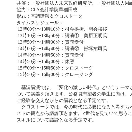
共催：一般社団法人未来政経研究所、一般社団法人Mani
​​協力：CPA会計学院早稲田校
形式：基調講演＆クロストーク
タイムスケジュール：
13時00分〜13時10分：司会挨拶、開会挨拶
13時10分〜13時50分：講演① 奥原正明氏
13時50分〜14時00分：質問受付
14時00分〜14時40分：講演② 飯塚祐司氏
14時40分〜14時50分：質問受付
14時50分〜15時00分：休憩
15時00分〜15時50分：クロストーク
15時50分～16時00分：クロージング
基調講演では、「変化の激しい時代」というテーマか
ついて講義を頂きます。公務員志望者の学生に向け、
ご経験を交えながらの講義となる予定です。
クロストークでは、今の時代に必要になると考えられ
ストの観点から議論頂きます。Z世代を見ていて思う
スキルについて議論となる予定です。